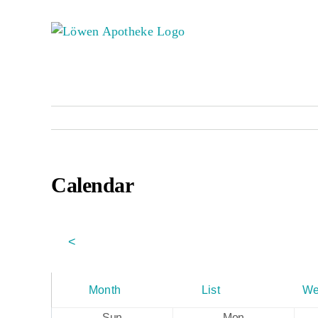
Zum
Inhalt
springen
Calendar
<
Month
List
We
Sun
Mon