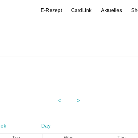
E-Rezept
CardLink
Aktuelles
Sh
<
2026
>
August
ek
Day
Tue
Wed
Thu