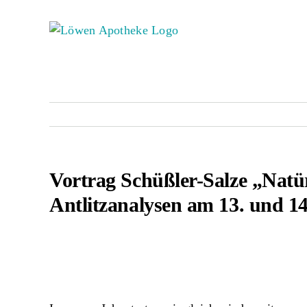
Zum
Inhalt
springen
Vortrag Schüßler-Salze „Natür
Antlitzanalysen am 13. und 1